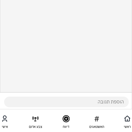
ראשי
האשטאגים
דיווח
צבע אדום
אישי