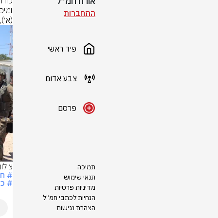
אורח חמ״ל
התחברות
(א׳),
פיד ראשי
צבע אדום
פרסם
צילו
תמיכה
# חר
תנאי שימוש
# כו
מדיניות פרטיות
הנחיות לכתבי חמ״ל
הצהרת נגישות