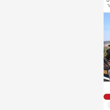
כוחות צה״ל, שב"כ ומג"ב, פעלו לפני זמן קצר במרחב סלפית שבחטיבת אפרים 
ומיפו את ביתו של המחבל עמאר עודה, שביצע את פיגוע הדקירה בחולון הבוקר 