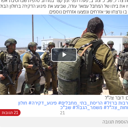
 בו נרצחו שני אזרחים ונפצעו אזרחים נוספים.
Play
Video
ם: דובר צה"ל
בות ברזל
# הריסת_בתי_מחבלים
# פיגוע_דקירה
# חולון
חות_צה"ל
# משמר_הגבול
# שב"כ
21
21 תגובות