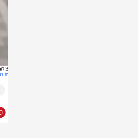
צילום: לפי 
# חר