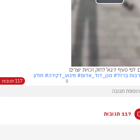
Play
Video
סעיף 27א' לחוק זכויות יוצרים
בות ברזל
# מגן_דוד_אדום
# פיגוע_דקירה
# חולון
8
117 תגובות
117 תגובות