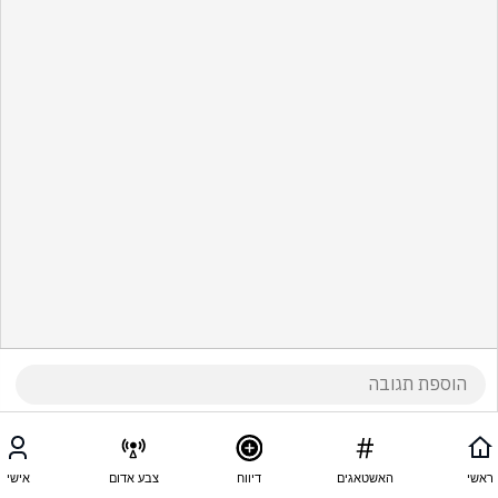
ראשי
האשטאגים
דיווח
צבע אדום
אישי