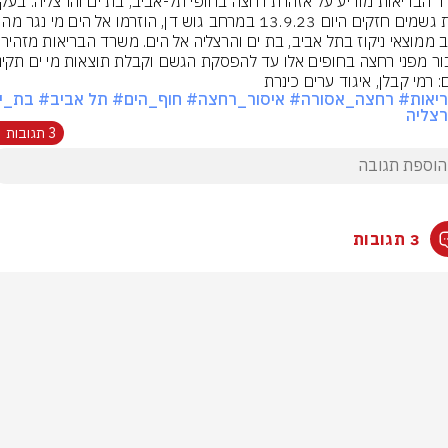
ור מפני רחצה בחופים אלו עד להפסקת הגשם וקבלת תוצאות מי ים תקינו
: רמי קבלן, איגוד ערים כינרת
יאות
# רחצה_אסורה
# איסור_רחצה
# חוף_הים
# תל אביב
# בת_י
צליה
3 תגובות
3 תגובות