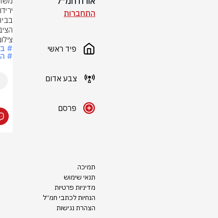
אורח חמ״ל
התחברות
הציב
צילום
# בר
פיד ראשי
# הר
צבע אדום
פרסם
תמיכה
תנאי שימוש
מדיניות פרטיות
הנחיות לכתבי חמ״ל
הצהרת נגישות