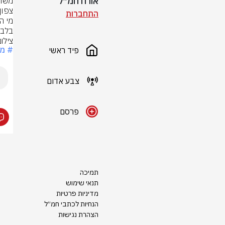
אורח חמ״ל
התחברות
בלבד
צילום: rStock
# מ
פיד ראשי
צבע אדום
פרסם
תמיכה
תנאי שימוש
מדיניות פרטיות
הנחיות לכתבי חמ״ל
הצהרת נגישות