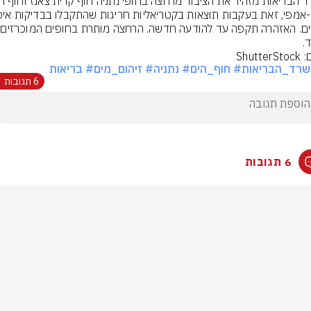
מי הים
.
Shutte
שרד_הבריאות
# חוף_הים
# נתניה
# זיהום_מים
# בריאות
6 תגובות
6 תגובות