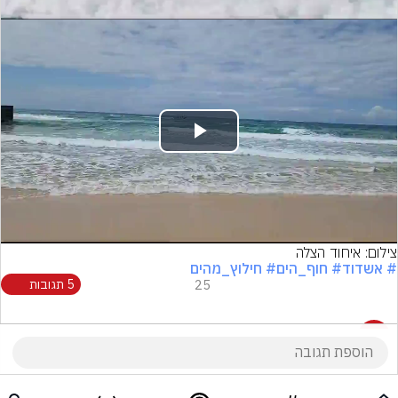
Play
Video
צילום: איחוד הצלה
# אשדוד
# חוף_הים
# חילוץ_מהים
25
5 תגובות
5 תגובות