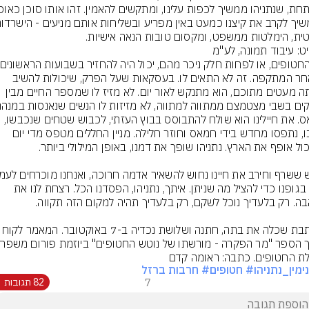
טית, הימלטות ממשפט, ומקסום טובות הנאה אישיות.
ט: עיבוד תמונה, לע''מ
שלאחר המתקפה. זה לא התאים לו. בעסקאות שעל הפרק, שיכולות להשיב 
הביתה מעטים מתוכם, הוא מתנקש לאור יום. לא מזיז לו שמספר החיים מבין 
חמאס. את חיילינו הוא שולח להתבוסס בבוץ העזתי, לכבוש שטחים שנכבשו, 
נעזבו, נתפסו מחדש בידי חמאס וחוזר חלילה. מניין החללים מטפס מדי יום 
מולו בגופנו כדי להציל מה שניתן. איתך, נתניהו, הפסדנו הכל. רצחת לנו את 
הכותבת שכלה את בתה, חתנה ושלושת נכדיה ב
ת החטופים. כתבה: ראומה קדם
ימין_נתניהו
# חטופים
# חרבות ברזל
7
82 תגובות