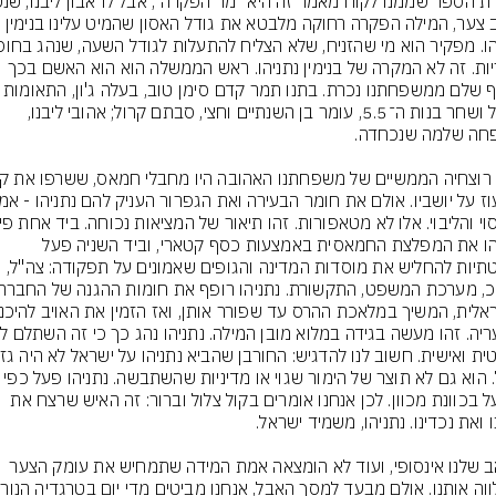
מרוב צער, המילה הפקרה רחוקה מלבטא את גודל האסון שהמיט עלינו בנימין 
אחריות. זה לא המקרה של בנימין נתניהו. ראש הממשלה הוא הוא האשם בכך 
שענף שלם ממשפחתנו נכרת. בתנו תמר קדם סימן טוב, ב
ארבל ושחר בנות ה־5.5, עומר בן השנתיים וחצי, סבתם קרול; אהובי ליבנו, 
נתניהו את המפלצת החמאסית באמצעות כסף קטארי, וביד השניה פעל 
בשיטתיות להחליש את מוסדות המדינה והגופים שאמונים על תפקודה: צה"ל, 
גורל. הוא גם לא תוצר של הימור שגוי או מדיניות שהשתבשה.
שפעל בכוונת מכוון. לכן אנחנו אומרים בקול צלול וברור: זה האיש שרצח את 
הכאב שלנו אינסופי, ועוד לא הומצאה אמת המידה שתמחיש את עומק הצער 