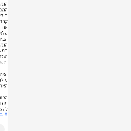
פולי
קרדי
להצל
# בנ