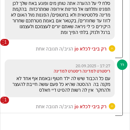
סלח לי על ההערה אתה טוחן מים ופוגע באח שלך לכן 
תפגינו ותלחצו אל מדינות אירופה שמתרכזות  בהקמת 
מדינה פלסטינאית ולא בחטופים/ הפגנות מול האום לא 
לזוז עד שחוזרים/ בקטאר אם באמת מטרתכם שחרור 
היקירים כי לי ניראה שאתם יורים לעצמכם ולעצמנו 
ברגל ולנזק בלתי הפיך ומת
1
רק ביבי לכלא jo
הגיב/ה תגובה אחת
17:27 - 20.09.2025
ריסטרט למדינה ריסטרט למדינה
עם כל הכבוד שיש לה ילד חטוף ובאמת אף אחד לא 
מקנה בה  ההסטה שהיא כל פעם עושה חייבת להעצר 
ולהחקר  אין לה רשות להסיט דיי חאלס 
1
רק ביבי לכלא jo
הגיב/ה תגובה אחת