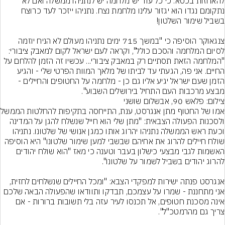
להאחזות בכסא. כי כל עוד יש מלחמה יש לנתניהו ממשלה ואם לא 
נתקומם נגדו הוא יגזור עלינו מלחמת נצח. נתניהו ייזכר לעד כרוצח 
צנגאוקר הוסיפה כי "במשך 715 ימים נתניהו מעולם לא הניח יוזמה 
לסיום המלחמה והסכם כולל", וקראה לעם ישראל לקום למאבק ציבורי: 
"המלחמה הזאת תסתיים רק במאבק ציבורי... עכשיו זה הזמן להלחם על 
החיים. אני פה, הגעתי עד לביתו של מלאך המוות הפרטי שלי - והגיע 
הזמן שעם ישראל יגיע אליו גם כן - מלחמה על החטופים והחיילים - 
מבצע מרכבות העם התחיל בירושלים השבוע".
צילום: פלאש 90, אבשלום שושני
אמו של החטוף מתן 
ולסכנות הפעולה הצבאית: "מתן שלי הוא חייל שנשלח להגן על המדינה 
וכעת ראש הממשלה נתניהו יהרוג אותו כמגן אנושי של שלטונו. נתניהו 
שולח חיילים להרוג את אחיהם שבשבי למען שימור שלטונו" היא הוסיפה 
האשמות לגבי מבצעי כישלון בעבר וטענה כי מאז "הוא שולח יהודים 
אנגרסט פנתה ישירות למפקדי הצבא: "ומכל החיילים שנשלחים לחזית, 
אני מתחננת - שמרו על עצמכם, תבדקו ותוודאו שהפעולה הבאה שלכם 
אינה מסכנת חטופים, אל תכנסו לעיר עזה בלי תשובות ברורות - אם 