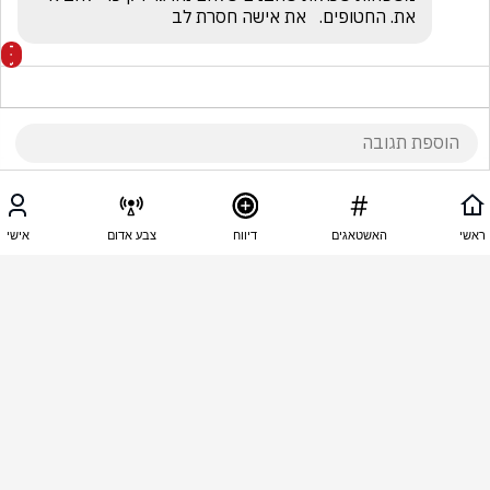
את. החטופים.   את אישה חסרת לב 
17:01 - 20.09.2025
רותי לוי
ראשי
האשטאגים
דיווח
צבע אדום
אישי
הקפלניסטים מממנים לך את חיי המותרות. דירה בתל 
אביב ג'יפ יוקרתי.   מסעדות פאר.  ביגוד הנעלה.  
מספרה     ואת מדברת על נתניהו.  הרי כולם יודעים 
שהקפלניסטם  האנרכיסטים מכתיבים לך מה להגיד  חיי 
המותרות חשובים לך יותר.  התעוורת  מהכסף המזוהם 
הזה .
17:00 - 20.09.2025
המשקיף מהצד