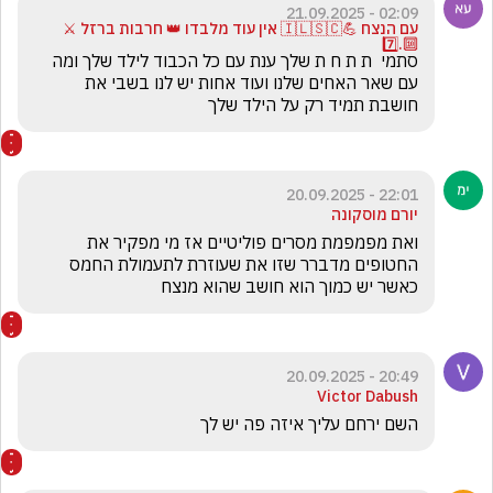
02:09 - 21.09.2025
עם הנצח 💪🇮🇱🇸🇨 אין עוד מלבדו 👑 חרבות ברזל ⚔️
🔟.7️⃣
סתמי  ת ת ח ת שלך ענת עם כל הכבוד לילד שלך ומה 
עם שאר האחים שלנו ועוד אחות יש לנו בשבי את 
חושבת תמיד רק על הילד שלך 
22:01 - 20.09.2025
יורם מוסקונה
ואת מפמפמת מסרים פוליטיים אז מי מפקיר את 
החטופים מדברר שזו את שעוזרת לתעמולת החמס 
כאשר יש כמוך הוא חושב שהוא מנצח 
20:49 - 20.09.2025
Victor Dabush
השם ירחם עליך איזה פה יש לך