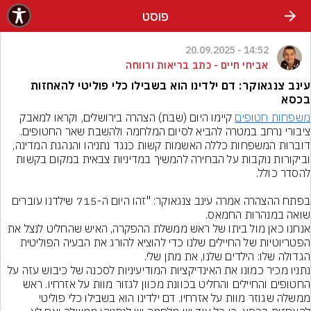
פוסט
14:52 - 20.09.2025
אביחי חיים - כתב בריאות ורווחה
עינב צנגאוקר: דם ילדינו הוא בשבילו כלי פוליטי להאחזות
בכסא
משפחות חטופים
 קיימו היום (שבת) הצהרה בירושלים, וקראו למאבק 
ציבורי נרחב במטרה להביא לסיום המלחמה ולהשבת שאר החטופים. 
דוברות המשפחות כללה האשמות קשות כנגד נתניהו והנהגת המדינה, 
וביקורות נוקבות על הבחירה להמשיך במדיניות צבאית במקום בקשות 
בפתח ההצהרה אמרה עינב צנגאוקר: "זהו היום ה-715 שילדנו עוברים 
אנחנו כאן מול ביתו של ראש ממשלת ההפקרה, האיש שהחליט לנצל את 
הפטריוטיות של החיילים שלנו כדי להוציא להורג את הבעיה הפוליטית 
נתניו מכיר כמונו את האינדיקציות המודיעיניות לסכנה של כיבוש עזה על 
החטופים והחיילים והחליט בכוונת מכוון לגזור מוות על אזרחיו. ראש 
ממשלה שגוזר מוות על אזרחיו. דם ילדינו הוא בשבילו כלי פוליטי 