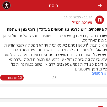
פוסט
11:14 - 14.06.2025
מערכת חמ״ל
לא שוכחים: "יש כרגע 53 חטופים בעזה" | רומי גונן משתפת
שורדת השבי, רומי גונן, משתפת בתחושותיה בנוגע להסלמה מול איראן 
בימים האחרונים.
היא כותבת: "הטלפון מתפוצץ. מאתמול אני לא מפסיקה לקבל הודעות 
ששאולות לשלומי - ויש לזה 2 תשובות. אחת זה שאני מתה מפחד 
ושקשה לי מאוד. הרעידות והנשימות מתחזקות ואני מרגישה שהכל סוגר 
עלי. אממה וזה אממה גדול - יש כרגע 53 חטופים בעזה, שלהם לא 
מודיעים 10 דקות לפני שמפציצים. להם אין מקום בטוח להיות בו"
צילום מסך אינסטגרם
# חטופים
36
10 תגובות