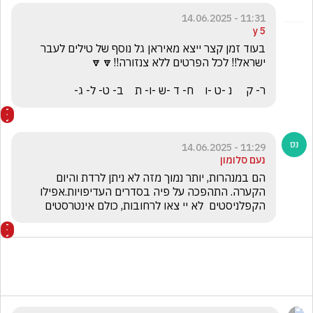
11:31 - 14.06.2025
5 y
בעוד זמן קצר ייצא מאיראן גל נוסף של טילים לעבר 
ר- ק     נ -ט -ו    ח- ד -ש -ו- ת    ב- ט- ל- ג-
11:29 - 14.06.2025
נעם סלומון
הם במנהרות, יותר נמוך מזה לא ניתן לרדת והיום 
הקערה. התהפכה על פיה בסדרים העדיפויות.אפילו 
הקפלניסטים  לא יי צאו לרחובות, כולם אינטרסטים