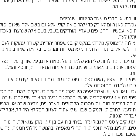
כעת, שורדת השבי אילנה גריצווסקי נואמת במועצת הביטחון של האו"ם, זהו 
שמי אילנה גריצווסקי. נולדתי במקסיקו במשפחה יהודית, קשורה עמוקות לעם 
היהודי ולישראל. ביתנו היה תמיד מלא מסורות ומנהגים, בקהילה שאוהבת את 
שממלאות ארגונים בינלאומיים שונים, כמו האומות המאוחדות, יוניסף והצלב 
כשהייתי בבית הספר, השתתפתי בגיוס תרומות ותמיד בגאווה קידמתי את 
בניר עוז, קיבוץ סמוך לגבול עזה, בניתי בית עם בן זוגי, מתן צנגאוקר. חיינו היו 