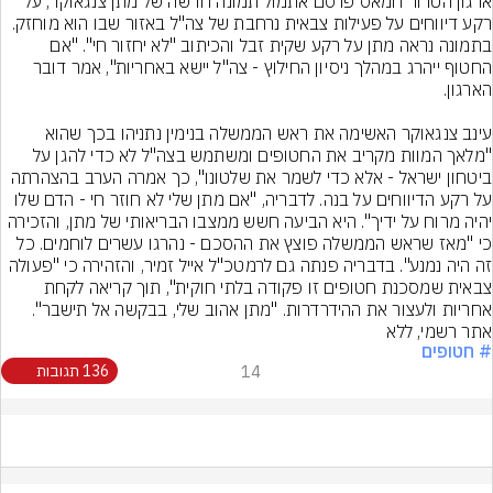
ארגון הטרור חמאס פרסם אתמול תמונה חדשה של מתן צנגאוקר, על 
רקע דיווחים על פעילות צבאית נרחבת של צה"ל באזור שבו הוא מוחזק. 
בתמונה נראה מתן על רקע שקית זבל והכיתוב "לא יחזור חי". "אם 
החטוף ייהרג במהלך ניסיון החילוץ - צה"ל יישא באחריות", אמר דובר 
עינב צנגאוקר האשימה את ראש הממשלה בנימין נתניהו בכך שהוא 
"מלאך המוות מקריב את החטופים ומשתמש בצה"ל לא כדי להגן על 
ביטחון ישראל - אלא כדי לשמר את שלטונו", כך אמרה הערב בהצהרתה 
על רקע הדיווחים על בנה. לדבריה, "אם מתן שלי לא חוזר חי - הדם שלו 
יהיה מרוח על ידיך". היא הביעה חשש ממצבו הבריאותי של מתן, והזכירה 
כי "מאז שראש הממשלה פוצץ את ההסכם - נהרגו עשרים לוחמים. כל 
זה היה נמנע". בדבריה פנתה גם לרמטכ"ל אייל זמיר, והזהירה כי "פעולה 
צבאית שמסכנת חטופים זו פקודה בלתי חוקית", תוך קריאה לקחת 
אחריות ולעצור את ההידרדרות. "מתן אהוב שלי, בבקשה אל תישבר".
אתר רשמי, ללא
# חטופים
14
136 תגובות