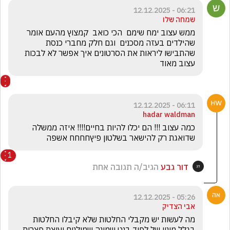
06:21 - 12.12.2025
שמחה שלו
ממש עצוב ימח שימם  הכי כואב  קמצוץ מהעם אומר 
שהילדים בעזה מסכנים  וגם חלק מחברי כנסת 
שהתבישו ליראות את הסרטונים איך אפשר לא לבכות 
עצוב מאוד
06:11 - 12.12.2025
hadar waldman
כמה עצוב !!! הם יכלו להיות בחיים!!!! איזה ממשלה 
שדואגת רק להישאר בשלטון פיץחחחח אשפה 
1
דור גבע
הגיב/ה תגובה אחת
05:26 - 12.12.2025
אבי הצדיק
מה לעשות יש מקבלי החלטות שלא קיבלו החלטות 
בגלל מינוי של לפיד בנט שמינה שמולנים יעוצת פצרית 