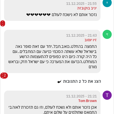
21:55 - 11.12.2025
יניב בוקובזה
נזכור אותם לא נישכח לעולם 💔💔💔💔💔💔
21:43 - 11.12.2025
זיו יוסוב
החמצה בהחלט..כואב.חבל..יחד עם זאת סופר גאה 
בישראל שלא עשתה הסכמי כניעה עם המחבלים...עם 
כל היה קורה כיום הינו כפופים להתעצמות הרשע 
המוחלט..הכרענו את המערכה כי עם ישראל חזק ובראש 
מורם
2
הצג את כל
2
התגובות
21:21 - 11.12.2025
Tom Brown
אכן נזכור אותם ולא נשכח לעולם, וזו גם תזכורת לאוהבי 