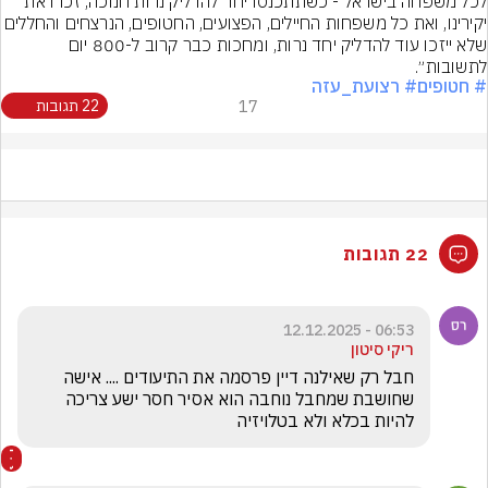
לכל משפחה בישראל - כשתתכנסו יחד להדליק נרות חנוכה, זכרו את 
יקירינו, ואת כל משפחות החיילים, הפצועים, החטופים, הנרצחים והחלל
שלא ייזכו עוד להדליק יחד נרות, ומחכות כבר קרוב ל-800 יום 
לתשובות״.
# חטופים
# רצועת_עזה
17
22 תגובות
22 תגובות
06:53 - 12.12.2025
ריקי סיטון
חבל רק שאילנה דיין פרסמה את התיעודים .... אישה 
שחושבת שמחבל נוחבה הוא אסיר חסר ישע צריכה 
להיות בכלא ולא בטלויזיה