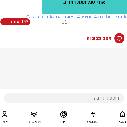
# רדיו_103fm
# חטיפה
# רצועת_עזה
# כוחות_צה"ל
11
159 תגובות
159 תגובות
ראשי
האשטאגים
דיווח
צבע אדום
אישי