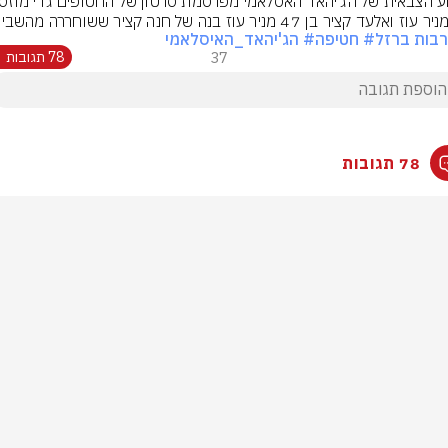
בות ברזל
# חטיפה
# הג'יהאד_האיסלאמי
37
78 תגובות
78 תגובות