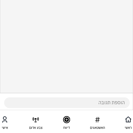
ראשי
האשטאגים
דיווח
צבע אדום
אישי