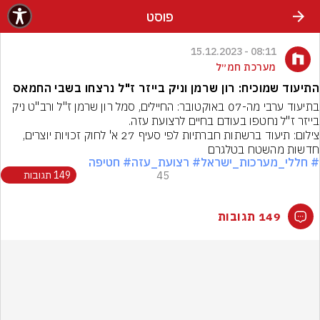
פוסט
08:11 - 15.12.2023
מערכת חמ״ל
התיעוד שמוכיח: רון שרמן וניק בייזר ז"ל נרצחו בשבי החמאס
בתיעוד ערבי מה-07 באוקטובר: החיילים, סמל רון שרמן ז"ל ורב"ט ניק 
בייזר ז"ל נחטפו בעודם בחיים לרצועת עזה.
צילום: תיעוד ברשתות חברתיות לפי סעיף 27 א' לחוק זכויות יוצרים, 
חדשות מהשטח בטלגרם
# חללי_מערכות_ישראל
# רצועת_עזה
# חטיפה
45
149 תגובות
149 תגובות