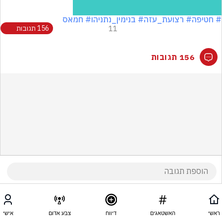
# חטיפה
# רצועת_עזה
# בנימין_נתניהו
# חמאס
11
156 תגובות
156 תגובות
ראשי
האשטאגים
דיווח
צבע אדום
אישי