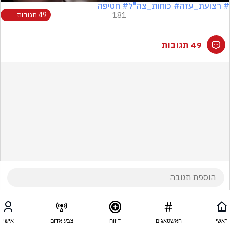
# רצועת_עזה
# כוחות_צה"ל
# חטיפה
181
49 תגובות
49 תגובות
ראשי
האשטאגים
דיווח
צבע אדום
אישי