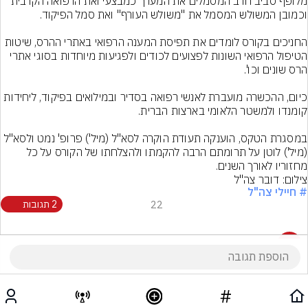
מלופף סביב חרב המסמלים את המערך כמבצעי ואת הרפואה הקרבית 
החניכים בקורס לומדים את תפיסת המענה הרפואי באתרי ההרס, שיטות 
הטיפול הרפואי השונות לפצועים לכודים ולפגיעות מיוחדות בסוגי אתרי 
כיום, ההכשרה מועברת לאנשי רפואה בסדיר ובמילואים בפיקוד, ליחידות 
במסגרת הטקס, הוענקה תעודת הוקרה לסא"ל (מיל') פרופ' נמט ולסא"ל 
(מיל') לוטן על תרומתם הרבה להקמתו ולהצלחתו של הקורס על כל 
מחזוריו לאורך השנים.
צילום: דובר צה"ל
# חיילי צה"ל
22
2 תגובות
2 תגובות