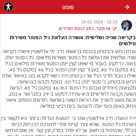
פוסט
21:22 - 26.02.2024
יקי אדמקר, כתב כנסת וחרדים
בקריאה שנייה ושלישית: אושרה העלאת גיל הפטור משירות
מילואים
ועדת החוץ והביטחון בכנסת בראשות ח״כ יולי אדלשטיין אישרה לקריאה 
שניה ושלישית את העלאת גיל הפטור משירות מילואים. גיל הפטור יעלה 
בשנה כדלקמן: בעבור מי שאינו קצין יינתן הפטור משירות מילואים בגיל 
41 במקום גיל 40; בעבור קצין יינתן הפטור בגיל 46 במקום גיל 45; 
ואילו בעבור חריגי הגיל שר הביטחון יהיה רשאי לקבוע בצו, באישור ועדת 
החוץ והביטחון, כי פטור יינתן בגיל 50. בנוסף, נקבעו בצו שישה 
מקצועות מיוחדים שבהם גיל הפטור הוא 46 במקום גיל 45. הוראת 
השעה נקבעה לחודשיים והיא עתידה לפקוע ב-29 בפברואר  2024, 
וכעת מוצע להאריך את הוראת השעה בשלושה חודשים נוספים. אישור 
יו״ר הוועדה ח״כ אדלשטיין אמר כי ״הטעות הגדולה ב
הארכת גיל הפטור, שהיא צורך קריטי ומידי למערכת לבין חוק הגיוס 
הכללי, שהטיפול בו חשוב אך לא יפתר בפרק זמן קצר. אין שום תרחיש 