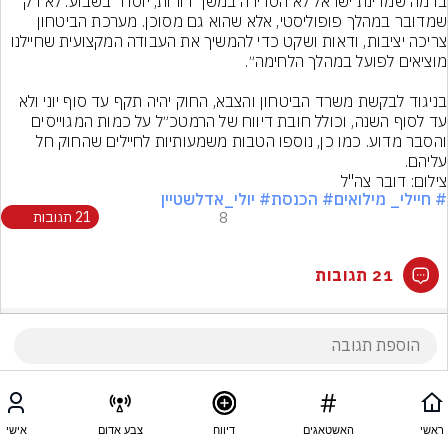
בו מה שמדינת ישראל לא הסדירה במשך דורות, יוסדר בשבוע. לא רק 
שמדובר במהלך פופוליסטי, אלא שהוא גם מסוכן. מערכת הביטחון 
צריכה יציבות, ודאות ושקט כדי להמשיך את העבודה המקצועית שחיילנו 
בניגוד לבקשת משרד הביטחון והצבא, החוק יהיה תקף עד סוף יוני ולא 
עד לסוף השנה, וכולל חובת דיווח של הרמטכ״ל על כמות המגוייסים 
והסבר מדוע. כמו כן, נוספו הטבות משמעותיות לחיילים שהחוק חל 
עליהם.
צילום: דובר צה"ל
# חיילי_ מילואים
# הכנסת
# יולי_אדלשטיין
8
21 תגובות
21 תגובות
ראשי
האשטאגים
דיווח
צבע אדום
אישי