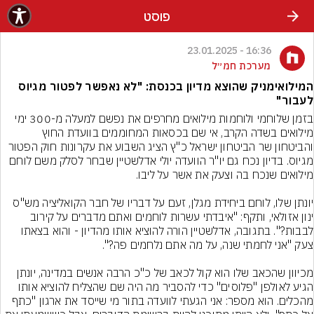
פוסט
16:36 - 23.01.2025
מערכת חמ״ל
המילואימניק שהוצא מדיון בכנסת: "לא נאפשר לפטור מגיוס
לעבור"
בזמן שלוחמי ולוחמות מילואים מחרפים את נפשם למעלה מ-300 ימי 
מילואים בשדה הקרב, אי שם בכסאות המחוממים בוועדת החוץ 
והביטחון שר הביטחון ישראל כ"ץ הציג השבוע את עקרונות חוק הפטור 
מגיוס. בדיון נכח גם יו"ר הוועדה יולי אדלשטיין שבחר לסלק משם לוחם 
יונתן שלו, לוחם ביחידת מגלן, זעם על דבריו של חבר הקואליציה מש"ס 
ינון אזולאי, ותקף: "איבדתי עשרות לוחמים ואתם מדברים על קירוב 
לבבות?". בתגובה, אדלשטיין הורה להוציא אותו מהדיון - והוא בצאתו 
מכיוון שהכאב שלו הוא קול לכאב של כ"כ הרבה אנשים במדינה, יונתן 
הגיע לאולפן "פלוסים" כדי להסביר מה היה שם שהצליח להוציא אותו 
מהכלים. הוא מספר: אני הגעתי לוועדה בתור מי שייסד את ארגון "כתף 