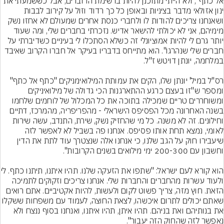
אל כתף", ולא הייתי מתוכנן להיות ברשימת הדוברים, אבל כששמעתי את 
ינון אזולאי מדבר בציניות ובאופן כל כך רדוד וזול על קירוב לבבות 
ושאנחנו צריכים להודות לו ולחברי כנסת אחרים שמעולם לא אחזו נשק 
מימיהם, אני לא יכולתי להישאר אדיש. נזכרתי בחברים שלי, ומה שעוד 
יותר גרם לי להיות אמוציונלי זה כשלא הסתכלו לי בעיניים כשדיברתי על 
חברים שלי שנהרגו". הוא מתייחס בדבריו בעיקר אל חברו הקרוב שאיבד 
רס"ל במיל' יונתן שלו, הקים את עמותת המילואימניקים "כתף אל כתף" 
ומספר ש"זו בעצם כרגע ההתארגנות הכי גדולה של מילואיניקים 
ומשוחררים טריים שמכילה בתוכה את כל המכלול של לוחמים שלחמו 
בשנה האחרונה מכל הפסיפס הישראלי - מהפריפריה, מהמרכז, דתיים 
וחילונים. זה לא משנה. כל מי שהחזיק נשק, שירת, התנדב, עשה שירות 
לאומי, נמצא תחת אותו פסיפס. אנחנו פה בשביל לא לאפשר לזה 
שיעבירו חוק על הגב שלנו, כי אנחנו אלה שנצטרך עוד לתת את הדין 
הוא קורא לעם ישראל: "שתפו את 
ולעוד עשרות מהחברים והחברות שלי. אנחנו צריכים וזקוקים לתמיכה 
הזאת. חוץ מזה, צריך פשוט לקום ולעשות, להיות אקטיביים. אתם רואים 
שאתם יכולים לתרום איכשהו, לצאת החוצה, לעמוד עם משפחות ששקלו 
את בנותיהם ואת בניהם. תהיו איתן, תהיו איתנו, ואנחנו בסוף ננצח ולא 
נאפשר לזה שהחוק הזה יעבור".