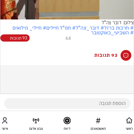
Video
צילום: דובר צה"ל
# חרבות ברזל
# דובר_צה"ל
# חמ"ל חיילים
# חיילי_ מילואים
# השביעי_באוקטובר
64
93 תגובות
93 תגובות
ראשי
האשטאגים
דיווח
צבע אדום
אישי