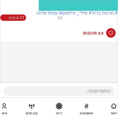
# חרבות ברזל
# חיילי_ מילואים
# עמיחי אליהו
20
13 תגובות
13 תגובות
ראשי
האשטאגים
דיווח
צבע אדום
אישי