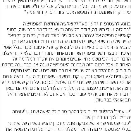
רואה איך חברי כנסת מרימים את היד על זה. הם יכולים להמשיך להעביר 
חוקים על גירוש מחבלי וכל הדברים האלה, אבל כל ח"כ שמרים את ידו 
"גם לזה יש לי תשובה, קודם כל אתה נמצא במלחמה כבר שנה, בסוף 
קואליציה מפילה את עצמה. האופוזיציה יכולה לעבוד, כל חוק בקריאה 
שנייה שלישית שלא קשור למלחמה יענה בהתנגדות הולמת. לא ניתן 
להביא 4-5 מנדטים כאילו זה טיול בפארק. זה לא עובד ככה בגלל אופי 
הלכידות בצד השני וציפוף השורות מאחורי נתניהו, דבר שלא קורה אצלנו. 
הדבר השני והכי משמעותי, אנשים אומרים את זה, זה המלחמה זה 
האחדות. אבל הכנס הזה מבחינת האופוזיציה שונה. אני כבר שנה בודקת 
חוק חוק, מתנהלת בצורה עניינית. אם הם חושבים שהם יביאו חוקים 
שקשורים ל-6 באוקטובר, שייקחו בחשבון שאנחנו נהיה שם. נראה אותם 
את כל השרים שלהם, יושבים יו
רוצה את הרייטינג לעצמו. בזמן מלחמה שלחיילים נהרגים ואז הם יבואו 
וידברו על אחדות. זה לא עובד ככה, אם אתם לא יודעים להתאחד אל 
'יש עתיד' החליטה לקיים פיליבסטר סביב כל הצעה שתגיש 'עוצמה 
"כבר שמעתי שחוק של צביקה פוגל מתכוון להגיע בשנייה שלישית. זה 
בכלל לא משנה לי מה החוק, המפלגה הזו חרטה על דגלה להשאיר את 