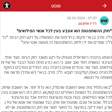
פוסט
07:47 - 28.10.2024
רדיו 103fm
"חוק ההשתמטות הוא אצבע בעין לכל אנשי המילואים"
ח"כ מירב בן ארי תקפה בחריפות את הממשלה על רקע חוק הגיוס: "כל 
השסע בחברה הישראלית מעמיק על רקע משבר חוק הגיוס. מצד אחד, 
הציבור המשרת חוזר שוב ושוב כי הוא כורע תחת הנטל הכבד של ש
מילואים. מצד שני, מגזרים שונים בחברה כמו: החרדים מסרבים בתוקף 
להתגייס באופן קולקטיבי לצבא. ח"כ מירב בן ארי (יש עתיד) פרשה את 
"בואו נתחיל מזה שאני חושבת שהסדק הוא גדול יותר. אני חושבת שחוק 
ההשתמטות, כל השמות האחרים הם קשקוש, החוק הזה הוא אצבע בעין 
לכל אנשי המילואים. בטח ובטח מהציונות הדתית אבל גם מהציבור 
הכללי, שכם אל שכם. שמעתי את איתן כבל ושמעתי את אמא של עידו, 
שרון. זאת יריקה בפרצוף, כל תיאור יתאר את חוק ההשתמטות. אני לא 