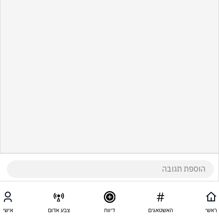
ראשי
האשטאגים
דיווח
צבע אדום
אישי