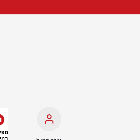
מפק
במיל