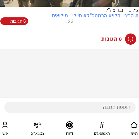
צילום: דובר צה"ל
# הרצי_הלוי
# הרמטכ"ל
# חיילי_ מילואים
23
8 תגובות
8 תגובות
ראשי
האשטאגים
דיווח
צבע אדום
אישי