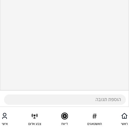
ראשי
האשטאגים
דיווח
צבע אדום
אישי