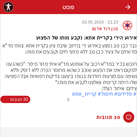
פוסט
11:23 - 10.05.2024
מגן דוד אדום
אירוע הירי בקריית אתא: נקבע מותו של הפצוע
גבר כבן 20 נפצע באירוע ירי ברחוב שיבת ציון בקרית אתא. צוותי מד"א 
חובש בכיר במד"א רכוב על אופנוע מד"א איתי מזור סיפר: "כשהגענו 
למקום ראינו את הפצוע שוכב כשהוא מחוסר הכרה ללא דופק וללא 
נשימה עם פציעות חודרות בגופו. ביצענו בדיקות רפואיות אבל הפציעה 
שלו הייתה קריטית ונאלצנו לקבוע את מותו."
צילום: איחוד הצלה
# פלילים
# חיסול
# קריית_אתא
6
30 תגובות
30 תגובות