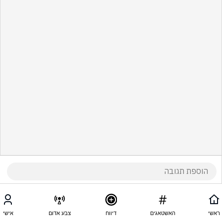
ראשי
האשטאגים
דיווח
צבע אדום
אישי