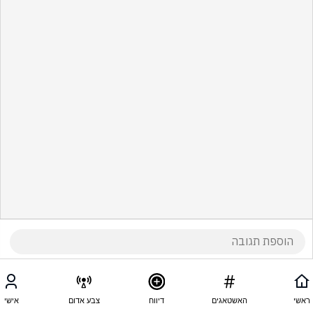
ראשי
האשטאגים
דיווח
צבע אדום
אישי