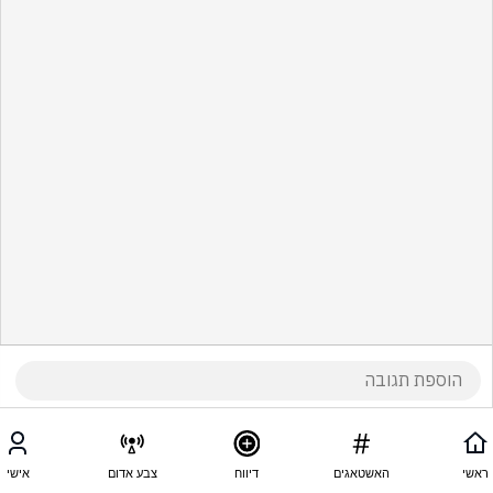
ראשי
האשטאגים
דיווח
צבע אדום
אישי