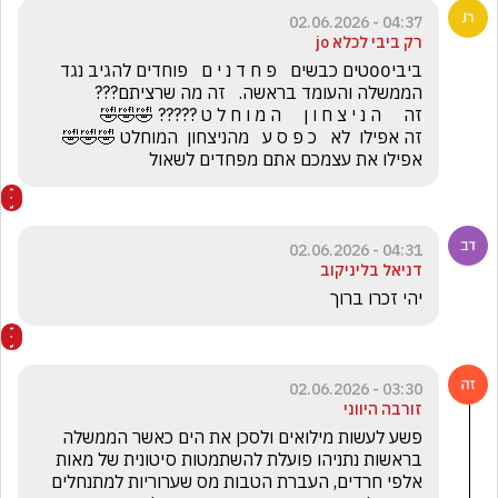
04:37 - 02.06.2026
רק ביבי לכלא jo
ביבי00טים כבשים   פ ח ד נ י ם   פוחדים להגיב נגד 
זה אפילו  לא   כ פ ס ע   מהניצחון  המוחלט 🤣🤣🤣         
אפילו את עצמכם אתם מפחדים לשאול
04:31 - 02.06.2026
דניאל בליניקוב
יהי זכרו ברוך 
03:30 - 02.06.2026
זורבה היווני
פשע לעשות מילואים ולסכן את הים כאשר הממשלה 
בראשות נתניהו פועלת להשתמטות סיטונית של מאות 
אלפי חרדים, העברת הטבות מס שערוריות למתנחלים 