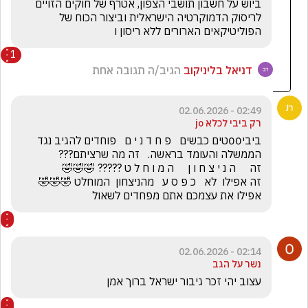
ביוש על חשבון תושבי הצפון, אטרף של חוקים הזויים 
לריסוק הדמוקרטיה הישראלית וביצור הכוח של 
הפוליטיקאים הארורים ללא ריסון ו
1
דניאל בליניקוב
הגיב/ה תגובה אחת
02:49 - 02.06.2026
רק ביבי לכלא jo
ביבי00טים כבשים   פ ח ד נ י ם   פוחדים להגיב נגד 
זה אפילו  לא   כ פ ס ע   מהניצחון  המוחלט 🤣🤣🤣         
אפילו את עצמכם אתם מפחדים לשאול
02:14 - 02.06.2026
נשר על הגב
עצוב יהי זכר גיבור ישראל ברוך אמן