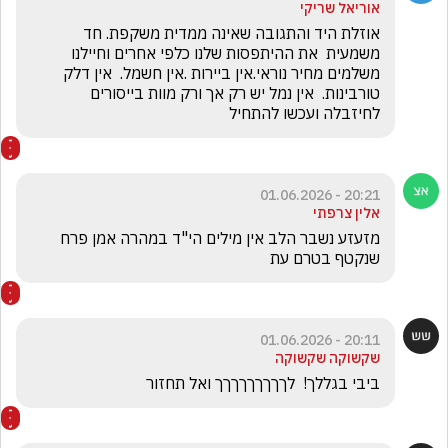
אוריאל שריקי
אוזלת היד והתגובה שאינה ממדית משקפת. חד 
משמעית  את ההיתפסות שלנו כלפי אחרים וחיילנו 
משלמים מחיר נוראי.אין ביירות .אין חשמל.  אין דלק 
טורבינות.  אין נמל יש רק אך ורק מוות בייסורים 
לחיזבלה ועכשו להתחיל
20:21 - 01.06.2026
אלין צרפתי
מזעזע נשבר הלב אין מילים הי"ד במהרה אמן פרח 
שנקטף בטרם עת
20:11 - 01.06.2026
שקשוקה שקשוקה
ביבי בגללך!  לךךךךךךךךך ואל תחזור