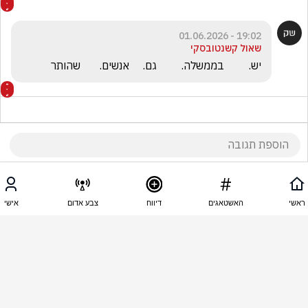
19:02 - 01.06.2026
שאול קשנטובסקי
יש.         בממשלה.         גם.     אנשים.       שהותר
19:00 - 01.06.2026
משנ
ראשי
האשטאגים
דיווח
צבע אדום
אישי
יהי זכרו ברוך שנשמתו תהיה צרורה בצרור החיים בגן 
עדן 🙏 חוצפה חיילים נהרגים והממשלה הכושלת הזאת 
דחתה את התקיפה בהדחייה .. מהר לבחירות  ראש 
ממשלה דפוק בדיוק כמו  טראמפ הסטק  .. חייבים 
ממשלה יציבה ולעולם לא לבחור  בימין כמו מנחם בגין  
לא יהיה  יש דיוקים!!!