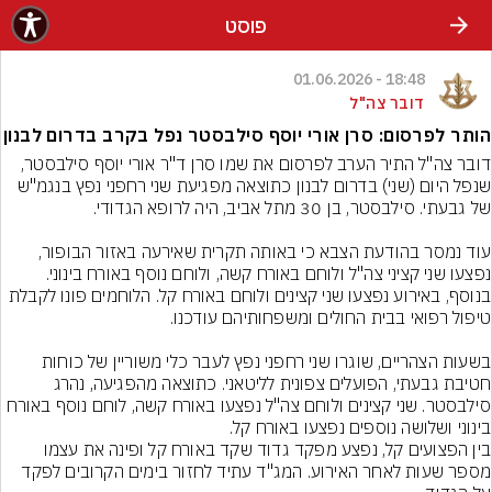
פוסט
18:48 - 01.06.2026
דובר צה"ל
הותר לפרסום: סרן אורי יוסף סילבסטר נפל בקרב בדרום לבנון
דובר צה"ל התיר הערב לפרסום את שמו סרן ד"ר אורי יוסף סילבסטר, 
שנפל היום (שני) בדרום לבנון כתוצאה מפגיעת שני רחפני נפץ בנגמ"ש 
עוד נמסר בהודעת הצבא כי באותה תקרית שאירעה באזור הבופור, 
נפצעו שני קציני צה"ל ולוחם באורח קשה, ולוחם נוסף באורח בינוני. 
בנוסף, באירוע נפצעו שני קצינים ולוחם באורח קל. הלוחמים פונו לקבלת 
בשעות הצהריים, שוגרו שני רחפני נפץ לעבר כלי משוריין של כוחות 
חטיבת גבעתי, הפועלים צפונית לליטאני. כתוצאה מהפגיעה, נהרג 
סילבסטר. שני קצינים ולוחם צה"ל נפצעו באורח קשה, לוחם נוסף באורח 
בין הפצועים קל, נפצע מפקד גדוד שקד באורח קל ופינה את עצמו 
מספר שעות לאחר האירוע. המג"ד עתיד לחזור בימים הקרובים לפקד 