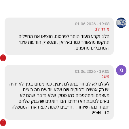
19:08 - 01.06.2026
מירה לב
הלב נקרע מעוד הותר לפרסום. תוציאו את החיילים 
תתקפו מהאוויר כמו באיראן . ומספיק הודעות פינוי 
,המחבלים מתפנים..
19:05 - 01.06.2026
משנ
לעולם לא לבחור במפלגת ימין.. כמו מנחם בגין  לא יהיה  
יש רק אנשים  דפוקים שם שלא יודעים מה רוצים 
מעצמם ומתהפכים כמו סטק  שלא נדבר  שהם לא 
באים לטובת האזרחים  הם  דואגים שהבנק שלהם 
יתפח  כמה שיותר.  . חייבים לשנות לנצח את  הממשלה 
הזו  🔊🚨