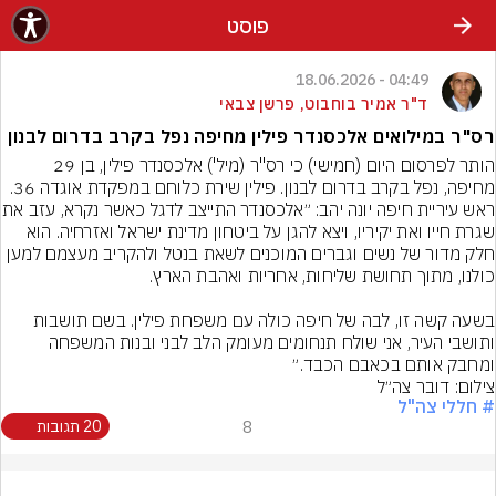
פוסט
04:49 - 18.06.2026
ד"ר אמיר בוחבוט, פרשן צבאי
רס"ר במילואים אלכסנדר פילין מחיפה נפל בקרב בדרום לבנון
הותר לפרסום היום (חמישי) כי רס"ר (מיל') אלכסנדר פילין, בן 29 
מחיפה, נפל בקרב בדרום לבנון. פילין שירת כלוחם במפקדת אוגדה 36.
ראש עיריית חיפה יונה יהב: ״אלכסנדר
שגרת חייו ואת יקיריו, ויצא להגן על ביטחון מדינת ישראל ואזרחיה. הוא 
חלק מדור של נשים וגברים המוכנים לשאת בנטל ולהקריב מעצמם למען 
בשעה קשה זו, לבה של חיפה כולה עם משפחת פילין. בשם תושבות 
ותושבי העיר, אני שולח תנחומים מעומק הלב לבני ובנות המשפחה 
ומחבק אותם בכאבם הכבד.״
צילום: דובר צה״ל
# חללי צה"ל
8
20 תגובות