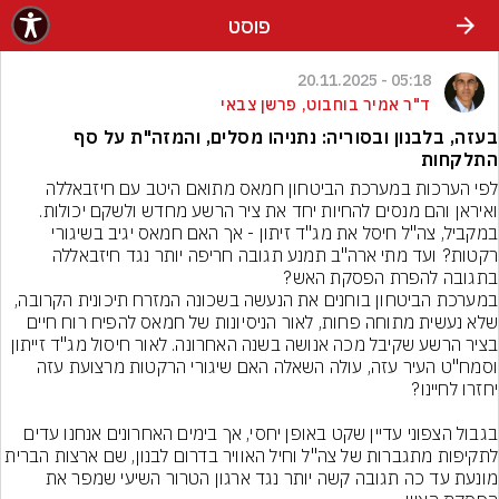
פוסט
05:18 - 20.11.2025
ד"ר אמיר בוחבוט, פרשן צבאי
בעזה, בלבנון ובסוריה: נתניהו מסלים, והמזה"ת על סף
התלקחות
לפי הערכות במערכת הביטחון חמאס מתואם היטב עם חיזבאללה 
ואיראן והם מנסים להחיות יחד את ציר הרשע מחדש ולשקם יכולות. 
במקביל, צה"ל חיסל את מג"ד זיתון - אך האם חמאס יגיב בשיגורי 
רקטות? ועד מתי ארה"ב תמנע תגובה חריפה יותר נגד חיזבאללה 
במערכת הביטחון בוחנים את הנעשה בשכונה המזרח תיכונית הקרובה, 
שלא נעשית מתוחה פחות, לאור הניסיונות של חמאס להפיח רוח חיים 
בציר הרשע שקיבל מכה אנושה בשנה האחרונה. לאור חיסול מג"ד זייתון 
וסמח"ט העיר עזה, עולה השאלה האם שיגורי הרקטות מרצועת עזה 
בגבול הצפוני עדיין שקט באופן יחסי, אך בימים האחרונים אנחנו עדים 
לתקיפות מתגברות של צה"ל וחיל האוויר בדרום לבנון, שם ארצות הברית 
מונעת עד כה תגובה קשה יותר נגד ארגון הטרור השיעי שמפר את 