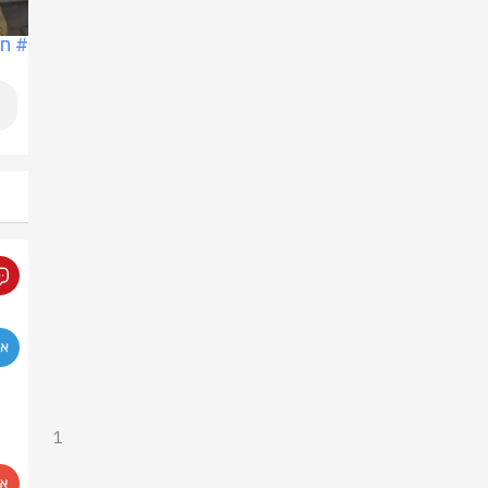
# ח
1