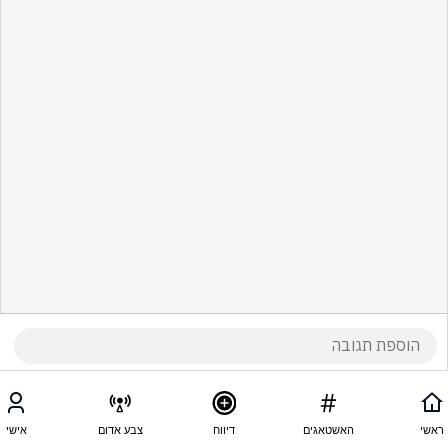
ראשי
האשטאגים
דיווח
צבע אדום
אישי