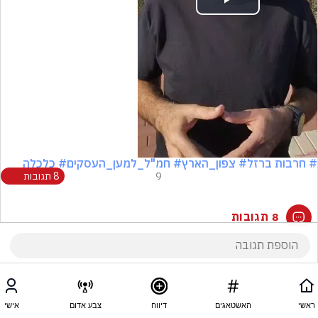
Play
Video
# חרבות ברזל
# צפון_הארץ
# חמ"ל_למען_העסקים
# כלכלה
9
8 תגובות
8 תגובות
ראשי
האשטאגים
דיווח
צבע אדום
אישי