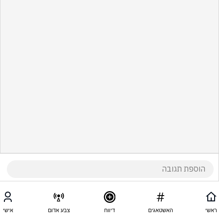
ראשי
האשטאגים
דיווח
צבע אדום
אישי