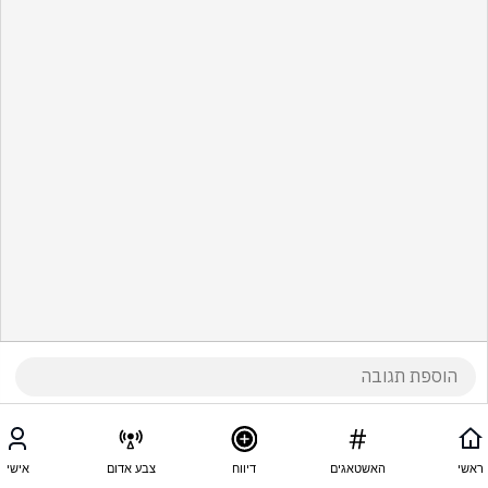
ראשי
האשטאגים
דיווח
צבע אדום
אישי