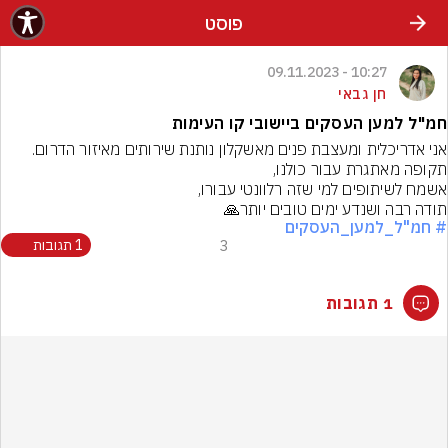
פוסט
10:27 - 09.11.2023
חן גבאי
חמ"ל למען העסקים ביישובי קו העימות
תודה רבה ושנדע ימים טובים יותר🙏
# חמ"ל_למען_העסקים
3
1 תגובות
1 תגובות