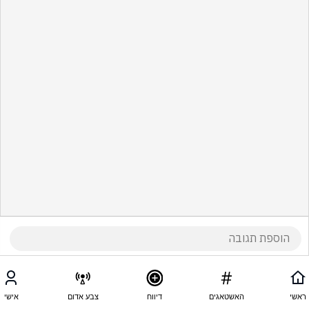
ראשי
האשטאגים
דיווח
צבע אדום
אישי