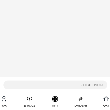
ראשי
האשטאגים
דיווח
צבע אדום
אישי