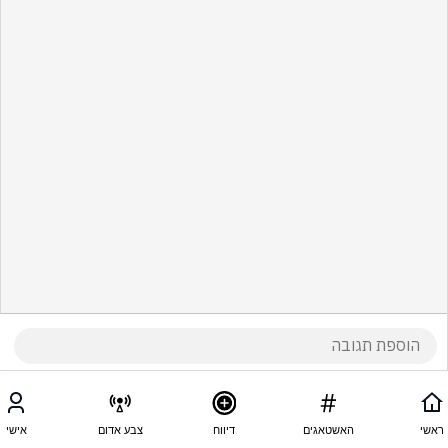
ראשי
האשטאגים
דיווח
צבע אדום
אישי