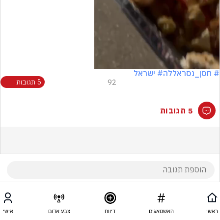
# חסן_נסראללה
# ישראל
92
5 תגובות
5 תגובות
ראשי
האשטאגים
דיווח
צבע אדום
אישי