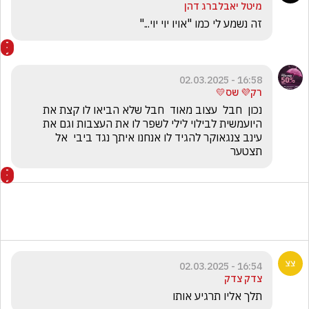
מיטל יאבלברג דהן
זה נשמע לי כמו "אויו יוי יוי..."
16:58 - 02.03.2025
רק💜 שס💛
נכון  חבל  עצוב מאוד  חבל שלא הביאו לו קצת את 
היועמשית לבילוי לילי לשפר לו את העצבות וגם את 
עינב צנגאוקר להגיד לו אנחנו איתך נגד ביבי  אל 
תצטער
16:54 - 02.03.2025
צדק צדק
תלך אליו תרגיע אותו 