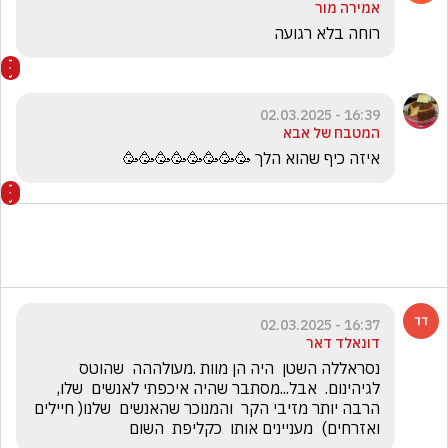
אמירה מור
רוחה בלא רגועה 
16:39 - 02.03.2025
המטבח של אבא
איזה כיף שהוא הלך 🥳🥳🥳🥳🥳🥳🥳🥳
16:37 - 02.03.2025
דונאלד דאר
נסראללה השטן  היה הן מוות .מעולההה  שהוטס  
לגיהינום.  אבל...מסתבר שהיה איכפתי לאנשים  שלו, 
הרבה יותר מזיבי הקר  והמנוכר שהאנשים  שלנו( חיילים 
ואזרחים)  מעניינים אותו  כקליפת  השום