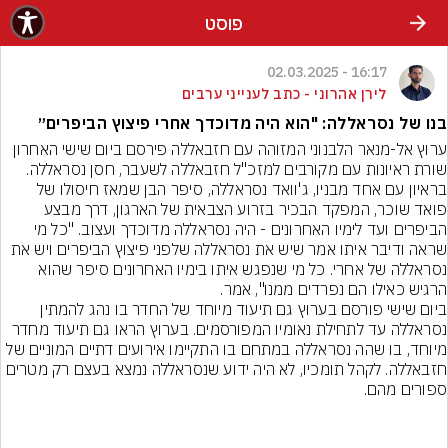
פוסט
16:17 - 02.03.2025
לירן אהרוני - כתב לענייני ערבים
בנו של נסראללה: "הוא היה מדוכדך אחרי פיצוץ הביפרים״
ערוץ אל-מנאר הלבנוני המזוהה עם חזבאללה פירסם ביום שישי האחרון 
שורת ראיונות עם מקורבים למזכ"ל חזבאללה לשעבר, חסן נסראללה. 
בראיון עם אחד מבניו, ג'וואד נסראללה, סיפר הבן שמאז חיסולו של 
פואד שוכר, המפקד הבכיר בזרוע הצבאית של הארגון, דרך מבצע 
הביפרים ועד לימיו האחרונים - היה נסראללה מדוכדך ועצוב. "כל מי 
שראה ודיבר איתו אמר שיש את נסראללה שלפני פיצוץ הביפרים ויש את 
נסראללה של אחרי. כל מי שנפגש איתו בימיו האחרונים סיפר שהוא 
הרגיש כאילו הם נפרדים ממנו", אמר.
ביום שישי פורסם בערוץ גם תיעוד מיוחד של החדר בו נהג להמתין 
נסראללה עד לתחילת נאומיו המפורסמים. בערוץ הראו גם תיעוד מחדר 
מיוחד, בו שהה נסראללה במתחם בו התקיימו אירועים דתיים המוניים של 
חזבאללה. לקהל תומכיו, לא היה ידוע שנסראללה נמצא בעצם רק מטרים 
ספורים מהם.