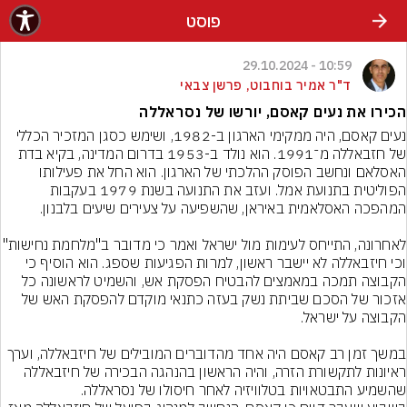
פוסט
10:59 - 29.10.2024
ד"ר אמיר בוחבוט, פרשן צבאי
הכירו את נעים קאסם, יורשו של נסראללה
נעים קאסם, היה ממקימי הארגון ב-1982, ושימש כסגן המזכיר הכללי 
של חזבאללה מ־1991. הוא נולד ב-1953 בדרום המדינה, בקיא בדת 
האסלאם ונחשב הפוסק ההלכתי של הארגון. הוא החל את פעילותו 
הפוליטית בתנועת אמל. ועזב את התנועה בשנת 1979 בעקבות 
לאחרונה, התייחס לעימות מול ישראל ואמר כ
וכי חיזבאללה לא יישבר ראשון, למרות הפגיעות שספג. הוא הוסיף כי 
הקבוצה תמכה במאמצים להבטיח הפסקת אש, והשמיט לראשונה כל 
אזכור של הסכם שביתת נשק בעזה כתנאי מוקדם להפסקת האש של 
במשך זמן רב קאסם היה אחד מהדוברים המובילים של חיזבאללה, וערך 
ראיונות לתקשורת הזרה, והיה הראשון בהנהגה הבכירה של חיזבאללה 