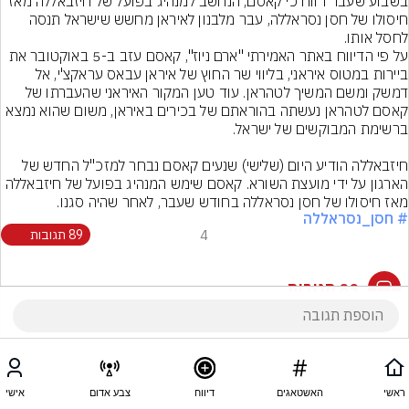
בשבוע שעבר דווח כי קאסם, הנחשב למנהיג בפועל של חיזבאללה מאז 
חיסולו של חסן נסראללה, עבר מלבנון לאיראן מחשש שישראל תנסה 
על פי הדיווח באתר האמירתי "ארם ניוז", קאסם עזב ב-5 באוקטובר את 
ביירות במטוס איראני, בליווי שר החוץ של איראן עבאס עראקצ'י, אל 
דמשק ומשם המשיך לטהראן. עוד טען המקור האיראני שהעברתו של 
קאסם לטהראן נעשתה בהוראתם של בכירים באיראן, משום שהוא נמצא 
חיזבאללה הודיע היום (שלישי) שנעים קאסם נבחר למזכ"ל החדש של 
הארגון על ידי מועצת השורא. קאסם שימש המנהיג בפועל של חיזבאללה 
מאז חיסולו של חסן נסראללה בחודש שעבר, לאחר שהיה סגנו.
# חסן_נסראללה
4
89 תגובות
89 תגובות
ראשי
האשטאגים
דיווח
צבע אדום
אישי