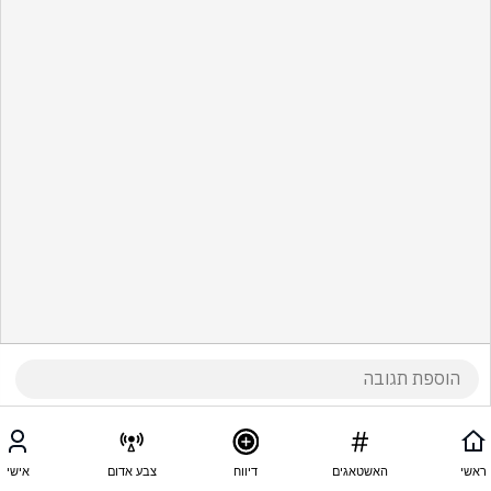
ראשי
האשטאגים
דיווח
צבע אדום
אישי