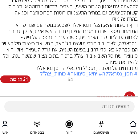
העשורים האחרונים, בדרג המדיני ובמטה הכללי של צה"ל לא מיהרו 
להתעמת עם ארגון הטרור השיעי, והעדיפו לדחות מלחמה או תגובות 
קשות לפיגועים גם במחיר התעצמותו חסרת הפרופורציה ופגיעה 
בהרתעה מולו
חרף הטעות ההיא, הצליח נסראללה לשכנע במשך 18 שנה שהוא 
המומחה מספר אחת במזרח התיכון לחברה הישראלית, או כך זה היה 
לפחות עד לחודשים האחרונים, כשהקערה התהפכה על פיה - 
ונסראללה, ולצידו רוב חברי מועצת הג'יהאד, פגשו את פצצות חיל האוויר
הם כבר לא כאן כדי להבין, בפעם השנייה, את גודל השגיאה, אולי יחיא 
סינוואר, שחוסל השבוע בידי צה"ל ברפיח בתום מצוד שנמשך שנה, יוכל 
להאיר את עיניהם
מתבדחים על חשבונו, מזכ"ל חיזבאללה חסן נסראללה
# חסן_נסראללה
# יחיא_סינוואר
# כוחות_צה"ל
54
24 תגובות
24 תגובות
ראשי
האשטאגים
דיווח
צבע אדום
אישי