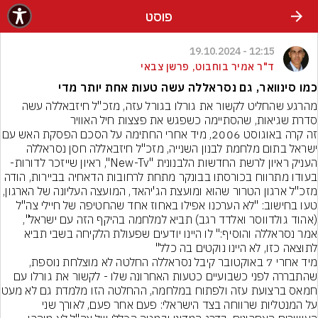
פוסט
12:15 - 19.10.2024
ד"ר אמיר בוחבוט, פרשן צבאי
כמו סינוואר, גם נסראללה עשה טעות אחת יותר מדי
מהרגע שהחליט לקשור את גורלו בגורל עזה, מזכ"ל חיזבאללה עשה 
סדרת שגיאות, שהסתיימה כשפגש את פצצות חיל האוויר
זה קרה באוגוסט 2006, מיד אחרי החתימה
ישראל בתום מלחמת לבנון השנייה, מזכ"ל חיזבאללה חסן נסראללה 
העניק ראיון לרשת החדשות הלבנונית "New-Tv", ראיון שייזכר לדורות- 
בעודו מתרווח בכורסתו בבונקר מתחת לרחובות הדאחיה בביירות, הודה 
מזכ"ל ארגון הטרור שהוא ומועצת הג'יהאד, המועצה העליונה של הארגון, 
טעו בחישוב: "לא הערכנו אפילו באחוז אחד שהחטיפה של חיילי צה"ל 
(אהוד גולדווסר ואלדד רגב) תביא למלחמה בהיקף הזה עם ישראל", 
אמר נסראללה והוסיף:" לו היינו יודעים שפעולת הלקיחה בשבי תביא 
לתוצאה כזו, לא היינו נוקטים בה כלל"
מיד אחרי 7 באוקטובר קיבל נסראללה החלטה לא מוצלחת נוספת, 
שהתבררה לפני כשבועיים כטעות האחרונה שלו - לקשור את גורלו עם 
חמאס ברצועת עזה ולפתוח
על המנטליות שרווחה בצד הישראלי: פעם אחר פעם, לאורך שני 