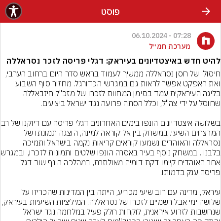
פוסט
07:28 - 06.10.2024
מערכת חמ״ל
להיט חדש באיצטדיונים בעיראק: דגלי פריסה לזכר נסראללה
חיסולו של חסן נסראללה ממשיך לעמוד בראש סדר היום ברחוב הערבי, 
ואת האפקט אפשר לראות גם במגרשי הכדורגל. מחזור סוף השבוע 
בליגה העיראקית עמד בסימן המחוות לזכרו של מזכ"ל חיזבאללה 
בשלושה איצטדיונים הונפו בימים הא
המרצחים השיעי. במשחק בין אל קוראה למינה, הוצגה תמונתו של 
נסראללה והאוהדים נשמעו קוראים קריאות נקמה בישראל ותמיכה 
בלבנון. במשחק נוסף בעי
אחר האוהדים קיימו דקת דומיה מאולתרת, במהלכה הונף שוב דגל 
עיראק, מדינה עם רוב שיעי מכריע, הייתה בין המדינות שהכריזו על 
שלושה ימי אבל רשמיים לזכרו של נסראללה. המיליציות השיעיות בעיראק, 
שנחשבות לזרוע איראנית, לוקחות חלק פעיל במלחמה נגד ישראל 