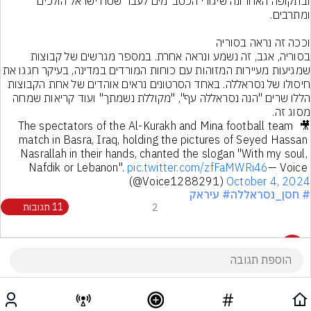
ובתקופה האחרונה שיגורי הכטב"מים לעבר שטח ישראל הולכים 
בסוריה, אגב, זה נשמע ונראה אחרת. במספר מגרשים של קבוצות 
שמגיעות מעיירות המזוהות עם כוחות המורדים במדינה, בעיקר
חיסולו של נסראללה. באחד הסרטונים נראים אוהדים של אחת הקבוצות 
הללו שרים "הנה נסראללה עף", "מקוללת נשמתך" ועוד קריאות שמחה 
מסוג זה.
🎥 The spectators of the Al-Kurakh and Mina football team 
match in Basra, Iraq, holding the pictures of Seyed Hassan 
Nasrallah in their hands, chanted the slogan "With my soul, 
Nafdik or Lebanon". 
pic.twitter.com/zfFaMWRi46
— Voice 
(@Voice1288291) 
October 4, 2024
# חסן_נסראללה
# עיראק
2
11 תגובות
11 תגובות