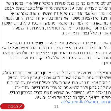
לטילים מדויקים. כמוכן, בגלל פעילותו הכלכלית של א-דין במסווה של 
התארגנות צדקה, הוטלו עליו סנקציות על ידי ארה"ב כבר בשנת 2017.
אין עוררין על קנאותו הדתית של א-דין, השנאה היוקדת כלפי ישראל, 
החיבור שלו לצמרת משטר האייתולות בטהראן וההיכרות הרחבה למוקדי 
הכוח בארגון - או לפחות מי שנשאר מהפיקוד הבכיר כולל בדרגי השטח. 
אולם תחסר בארגון הכריזמה של נסראללה, מנהיגותו, וההשפעה 
כאמור, נסראללה היה היועץ מספר 1 לענייני ישראל מבחינת האיראנים 
בעל יחסים קרובים עם חמינאי ומפקד כוח קודס הנוכחי איסמעיל קהאני. 
עוד טוענים גורמים במערכת הביטחון כי ללא קשר לחיסולו של נסראללה 
מוגדר א-דין כמו שאר צמרת חיזבאללה למבוקש בכיר ועכשיו ביתר 
נסראללה הותיר נעליים גדולות ליורשו - ארגון חבוט מאוד, תחת טלטלה, 
שלא לומר אימה, ודאגה מהעתיד לבוא. עם זאת, עדיין הארגון מחזיק 
ביכולות צבאיות מרשימות, עשרות אלפי פעילים צבאיים, עם מחויבות 
עמוקה לאיראן ולציר הרשע. ניתן להעריך כי המדיניות ועתיד ארגון 
חיזבאללה יקבעו במשותף עם האיראנים שמוגדרים כפטרון המדיני, 
פוליטי, דתי אך בעיקר גם כלכלי של הארגון השיעי.
# חסן_נסראללה
# חיזבאללה
11
54 תגובות