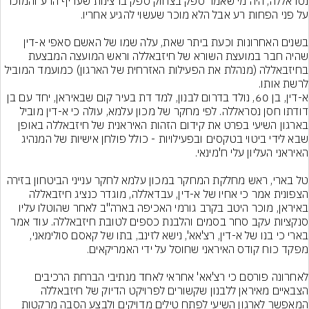
נסראללה, היה מי שאמר ספק בצחוק ספק ברצינות שעדיף הרע והמוכר 
בשנים האחרונות וכעת ביתר שאת, עלה שמו של האשם סאפי א-דין 
שהיה חבר במועצת השורא של חיזבאללה וראש המועצה המבצעת 
בחיזבאללה (מנהלת את הפעילות האזרחית של הארגון) כמועמד המוביל 
לרשת אותו.
א-דין, בן 60, נולד בדרום לבנון, למד דת בעיר קום שבאיראן, יחד עם בן 
דודתו חסן נסראללה. לפי מחקר של מכון עלמא, עולה כי א-דין מוביל 
בארגון השיעי בפרט את קידום הזהות האיראנית של חיזבאללה באופן 
שבא לידי ביטוי בטקסים ובפעילויות - כולל פולחן אישיות של המנהיג 
טל בארי, ראש מחלקת המחקר במכון עלמא לחקר ענייני הביטחון בזירה 
הצפונית אמר כי אחיו של א-דין, עבדאללה, מוגדר כנציג חיזבאללה 
באיראן, מוכר היטב בקרב גורמי האכיפה בארה"ב לאחר שהוטלו עליו 
סנקציות עקב סחר בסמים והלבנת כספים לטובת חיזבאללה. עוד אמר 
בארי כי בנו של א-דין, רצ'אא', נישא לזינב, בתו של קאסם סולימאני, 
לאחרונה פורסם כי רצ'אא' אחראי לאחד מנתיבי הברחת הרכיבים 
הצבאיים מאיראן ללבנון שקשורים לפרויקט הדיוק של חיזבאללה 
המאפשר לארגון השיעי לפתח טילים מדויקים ולבצע הסבה מרקטות 