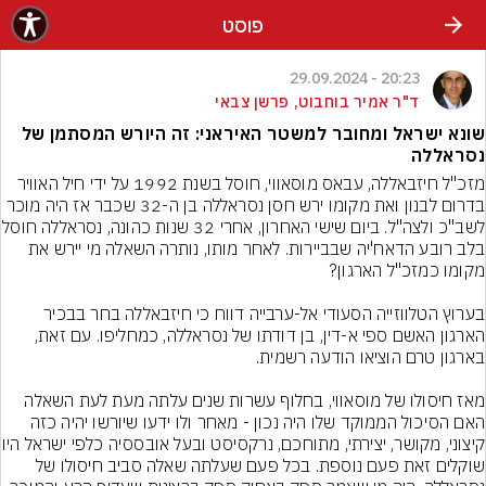
פוסט
20:23 - 29.09.2024
ד"ר אמיר בוחבוט, פרשן צבאי
שונא ישראל ומחובר למשטר האיראני: זה היורש המסתמן של
נסראללה
מזכ"ל חיזבאללה, עבאס מוסאווי, חוסל בשנת 1992 על ידי חיל האוויר 
בדרום לבנון ואת מקומו ירש חסן נסראללה בן ה-32 שכבר אז היה מוכר 
לשב"כ ולצה"ל. ביום שישי האחרון, אח
בלב רובע הדאח'יה שבביירות. לאחר מותו, נותרה השאלה מי יירש את 
בערוץ הטלווזייה הסעודי אל-ערבייה דווח כי חיזבאללה בחר בבכיר 
הארגון האשם ספי א-דין, בן דודתו של נסראללה, כמחליפו. עם זאת, 
מאז חיסולו של מוסאווי, בחלוף עשרות שנים עלתה מעת לעת השאלה 
האם הסיכול הממוקד שלו היה נכון - מאחר ולו ידעו שיורשו יהיה כזה 
קיצוני, מקושר, יצירתי, מתוחכם
שוקלים זאת פעם נוספת. בכל פעם שעלתה שאלה סביב חיסולו של 