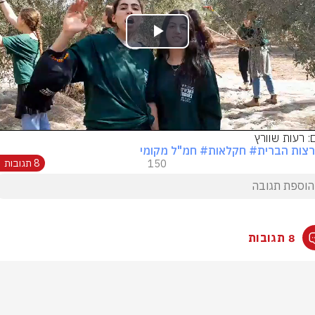
Play
Video
ם: רעות שוורץ
צות הברית
# חקלאות
# חמ"ל מקומי
150
8 תגובות
8 תגובות