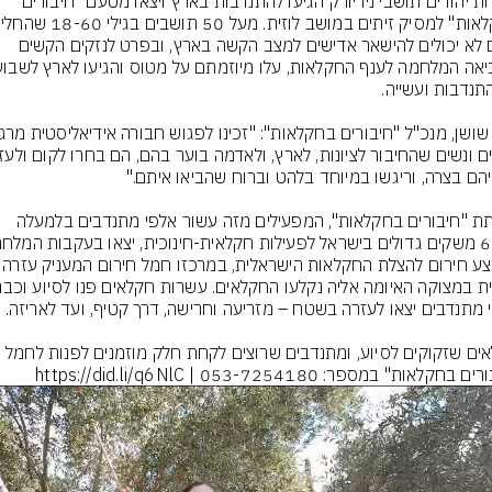
עשרות יהודים תושבי ניו יורק הגיעו להתנדבות בארץ ויצאו מטעם "חיבורים 
שהם לא יכולים להישאר אדישים למצב הקשה בארץ, ובפרט לנזקים הקשים 
עמותת "חיבורים בחקלאות", המפעילים מזה עשור אלפי מתנדבים בלמעלה 
למבצע חירום להצלת החקלאות הישראלית
חקלאים שזקוקים לסיוע, ומתנדבים שרוצים לקחת חלק מוזמנים לפנות לחמל 
בחקלאות" במספר: 053-7254180 | https://did.li/q6NlC