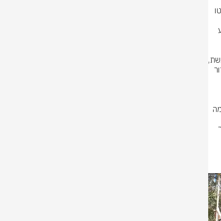
בחקלאות" למסיק זיתים במושב לוזית. מעל 50 תושבים בגילי 18-60 שהחליטו 
שהביאה המלחמה לענף החקלאות, עלו מיוזמתם על מטוס והגיעו לארץ לשבוע 
אורי שושן, מנכ"ל "חיבורים בחקלאות": "זכינו לפגוש חבורה אידיאליסטית מרגשת, 
אנשים ונשים שהחיבור לציונות, לארץ, ולאדמה בוער בהם, הם בחרו לקום ולעזור 
מ-60 משקים גדולים בישראל לפעילות חקלאית-חינוכית, יצאו בעקבות המלחמה 
, במרכזו חמל חירום המעניק עזרה 
מיידית במצוקה האיומה אליה נקלעו החקלאים. עשרות חקלאים פנו לסיוע וכבר 