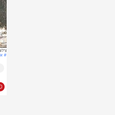
צילו
# אר